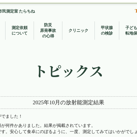
市民測定室 たらちね
防災
測定依頼
甲状腺
子ど
原発事故
クリニック
について
の検診
転地
の心得
トピックス
2025年10月の放射能測定結果
がでました！
頼が何件かありました。結果が掲載されています。
です。安心して食卓にのぼるように、一度、測定してみてはいかがでし