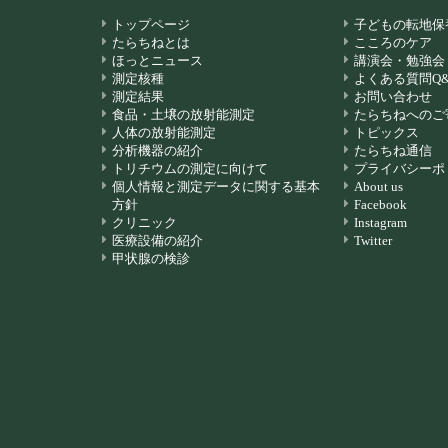
トップページ
子どもの転地保
たらちねとは
こころのケア
ほっとニュース
講演会・勉強会
測定核種
よくある質問Q&
測定結果
お問い合わせ
食品・土壌の放射能測定
たらちねへのご
人体の放射能測定
トピックス
分析機器の紹介
たらちね通信
トリチウムの測定に向けて
プライバシーポ
個人情報と測定データに関する基本
About us
方針
Facebook
クリニック
Instagram
医療設備の紹介
Twitter
甲状腺の検診