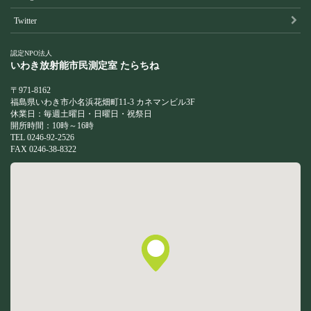
Twitter
認定NPO法人
いわき放射能市民測定室
たらちね
〒971-8162
福島県いわき市小名浜花畑町11-3 カネマンビル3F
休業日：毎週土曜日・日曜日・祝祭日
開所時間：10時～16時
TEL 0246-92-2526
FAX 0246-38-8322