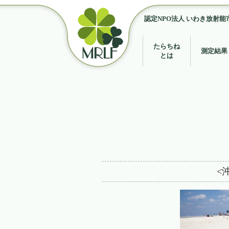
認定NPO法人 いわき放射能
たらちね
測定結果
とは
<