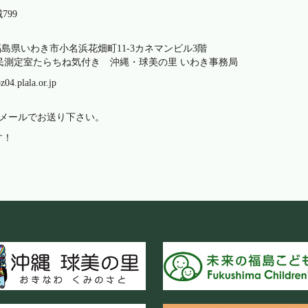
字山城799
いわき市小名浜花畑町11-3カネマンビル3階
室たらちね気付き 沖縄・球美の里 いわき事務局
4.plala.or.jp
Eメールでお送り下さい。
す！