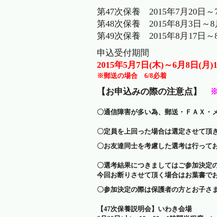
第47次保養 2015年7月20日
第48次保養
2015年8月3日～
第49次保養
2015年8月17日
申込受付期間
2015年5月7日(木)～6月8日(月)
※郵送の場合 6/8必着
【お申込みの際の注意点】
〇通信障害が多い為、郵送・ＦＡＸ・
〇
定員を上回った場合は選定させて頂き
〇お友達同士を考慮した選考は行って
〇選考結果につきましてはご参加決定
今回お断りさせて頂く場合はお葉書で
〇参加決定の際は保護者の方とお子さ
【47次保養説明会】
いわき会場