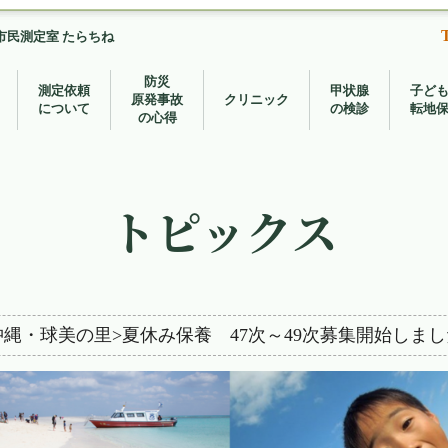
市民測定室 たらちね
防災
測定依頼
甲状腺
子ど
原発事故
クリニック
について
の検診
転地
の心得
トピックス
沖縄・球美の里>夏休み保養 47次～49次募集開始しまし