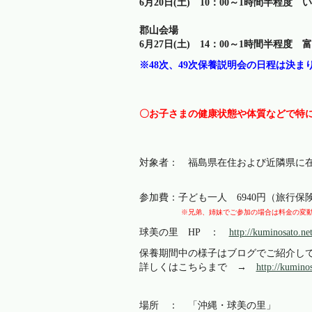
6月20日(土) 10：00～1時間半程度
郡山会場
富
6月27日(土) 14：00～1時間半程度
※48次、49次保養説明会の日程は決
〇お子さまの健康状態や体質などで特
対象者： 福島県在住および近隣県に
参加費：子ども一人 6940円（旅行保
※兄弟、姉妹でご参加の場合は料金の変動がご
球美の里 HP ：
http://kuminosato.net
保養期間中の様子はブログでご紹介し
詳しくはこちらまで →
http://kumino
場所 ： 「沖縄・球美の里」