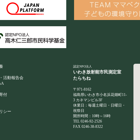
養
認定NPO法人
いわき放射能市民測定室
・活動報告会
たらちね
A
〒971-8162
寄付
福島県いわき市小名浜花畑町11-
3 カネマンビル3F
休業日：毎週土曜日・日曜日・
祝祭日
リシー
開所時間：10時～16時
TEL 0246-92-2526
FAX 0246-38-8322