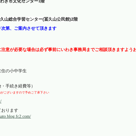
 いわき市文化センター1階
久山総合
学習センター(冨久山公民館)2階
まり次第、ご案内させて頂きます
に注意が必要な場合は必ず事前にいわき事務局までご相談頂きますよう
在住の小中学生
険・手続き経費等）
ざいますので予めご了承下さい
/
ております
sato.blog.fc2.com/