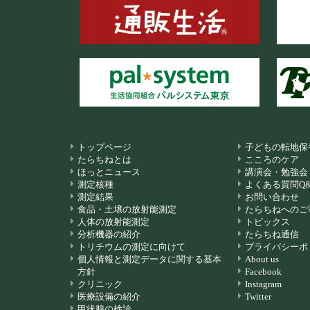
トップページ
子どもの転地保
たらちねとは
こころのケア
ほっとニュース
講演会・勉強会
測定核種
よくある質問Q&
測定結果
お問い合わせ
食品・土壌の放射能測定
たらちねへのご
人体の放射能測定
トピックス
分析機器の紹介
たらちね通信
トリチウムの測定に向けて
プライバシーポ
個人情報と測定データに関する基本
About us
方針
Facebook
クリニック
Instagram
医療設備の紹介
Twitter
甲状腺の検診