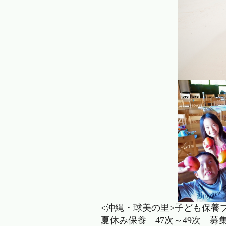
<沖縄・球美の里>子ども保養
夏休み保養 47次～49次 募集