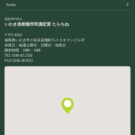
Twitter
認定NPO法人
いわき放射能市民測定室
たらちね
〒971-8162
福島県いわき市小名浜花畑町11-3 カネマンビル3F
休業日：毎週土曜日・日曜日・祝祭日
開所時間：10時～16時
TEL 0246-92-2526
FAX 0246-38-8322