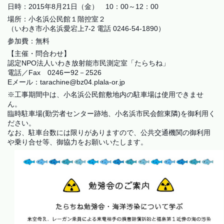
日時：2015年8月21日（金） 10：00～12：00
場所：小名浜公民館１階控室２
（いわき市小名浜愛宕上7-2 電話 0246-54-1890）
参加費：無料
【主催・問合わせ】
認定NPO法人いわき放射能市民測定室「たらちね」
電話／Fax 0246ー92－2526
Eメール：tarachine@bz04.plala-or.jp
※工事期間中は、小名浜公民館敷地内の駐車場は使用できませ
ん。
臨時駐車場(勤労者センター跡地、小名浜市民会館東隣)を御利用く
ださい。
なお、駐車台数には限りがありますので、公共交通機関の御利用
や乗り合せ等、御協力をお願いいたします。