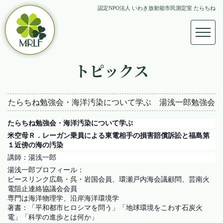
認定NPO法人 いわき放射能市民測定室 たらちね
トピックス
たらちね勉強会・海洋汚染について学ぶ 湯浅一郎勉強会
たらちね勉強会・海洋汚染について学ぶ
米空母Ｒ．レーガン乗員による東電相手の損害賠償訴訟と福島第
１近傍の海の汚染
講師：湯浅一郎
湯浅一郎プロフィール：
ピースリンク広島・呉・岩国会員、環瀬戸内海会議顧問、芸南火
電阻止連絡協議会会員
専門は海洋物理学、沿岸海洋環境学
著書：「平和都市ヒロシマを問う」「地球環境をこわす石炭火
電」「科学の進歩とは何か」