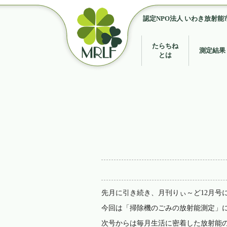
認定NPO法人 いわき放射能
たらちね
測定結果
とは
先月に引き続き、月刊りぃ～ど12月号
今回は「掃除機のごみの放射能測定」
次号からは毎月生活に密着した放射能