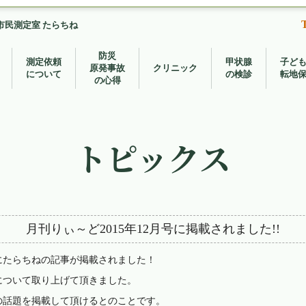
市民測定室 たらちね
防災
測定依頼
甲状腺
子ど
原発事故
クリニック
について
の検診
転地
の心得
トピックス
月刊りぃ～ど2015年12月号に掲載されました!!
にたらちねの記事が掲載されました！
について取り上げて頂きました。
の話題を掲載して頂けるとのことです。