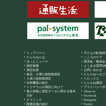
トップページ
子どもの転地保
たらちねとは
こころのケア
ほっとニュース
講演会・勉強会
測定核種
よくある質問Q&
測定結果
お問い合わせ
食品・土壌の放射能測定
たらちねへのご
人体の放射能測定
トピックス
分析機器の紹介
たらちね通信
トリチウムの測定に向けて
プライバシーポ
個人情報と測定データに関する基本
About us
方針
Facebook
クリニック
Instagram
医療設備の紹介
Twitter