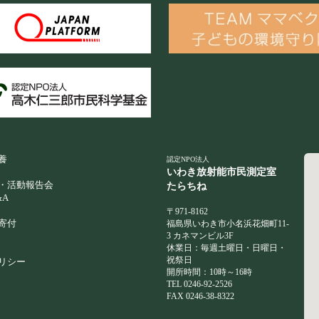
養
認定NPO法人
いわき放射能市民測定室
・活動報告会
たらちね
A
〒971-8162
寄付
福島県いわき市小名浜花畑町11-
3 カネマンビル3F
休業日：毎週土曜日・日曜日・
祝祭日
リシー
開所時間：10時～16時
TEL 0246-92-2526
FAX 0246-38-8322