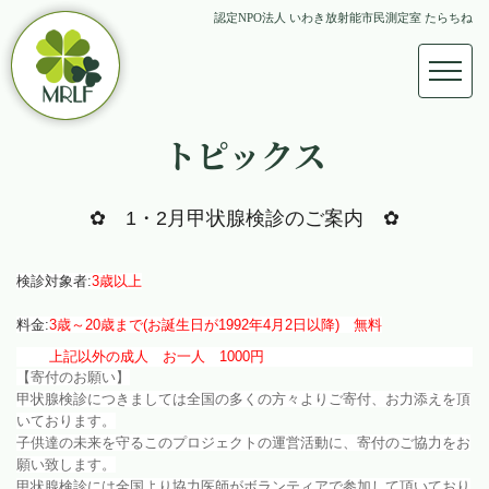
認定NPO法人 いわき放射能市民測定室 たらちね
トピックス
✿ 1・2
月甲状腺検診のご案内 ✿
検診対象者:
3歳以上
料金:
3歳～20歳まで
(
お誕生日が
1992年4月2日以降
) 無料
上記以外の成人 お一人 1000円
【寄付のお願い】
甲状腺検診につきましては全国の多くの方々よりご寄付、お力添えを頂
いております。
子供達の未来を守るこのプロジェクトの運営活動に、寄付のご協力をお
願い致します。
甲状腺検診には全国より協力医師がボランティアで参加して頂いており