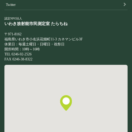
Twitter
認定NPO法人
いわき放射能市民測定室
たらちね
〒971-8162
福島県いわき市小名浜花畑町11-3 カネマンビル3F
休業日：毎週土曜日・日曜日・祝祭日
開所時間：10時～16時
TEL 0246-92-2526
FAX 0246-38-8322