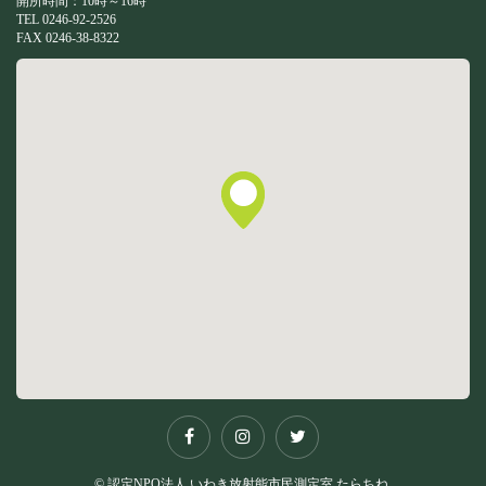
開所時間：10時～16時
TEL 0246-92-2526
FAX 0246-38-8322
© 認定NPO法人 いわき放射能市民測定室 たらちね.